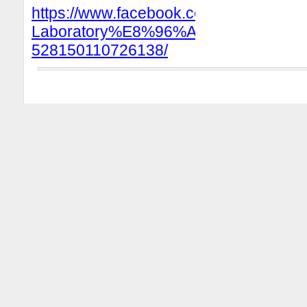
https://www.facebook.com/Eating-
Laboratory%E8%96%AC%E8%86%B
528150110726138/