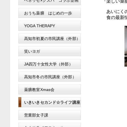
ベネッセ×クスパ コラボ企画
『楽しい薬膳
あいにくの雨模様
おうち薬膳 はじめの一歩
食の最新情報から
YOGA THERAPY
高知市初夏の市民講座（外部）
笑いヨガ
JA四万十女性大学（外部）
高知市冬の市民講座（外部）
薬膳教室Xmas会
いきいきセカンド☆ライフ講座
営業部女子課