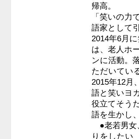
帰高。
「笑いの力
語家として
2014年6
は、老人ホ
ンに活動。
ただいてい
2015年1
語と笑いヨ
役立てそう
語を生かし
●老若男女
りをしたい