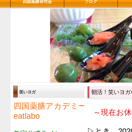
四国薬膳研究会
ブログ
朝活！笑いヨガ
笑いヨガ
四国薬膳アカデミー
～現在お休
eatlabo
▷とき 20