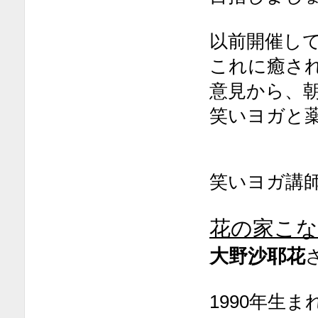
以前開催し
これに癒さ
意見から、
笑いヨガと
笑いヨガ講
花の家こ
大野沙耶花
1990年生