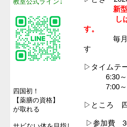
教室公式ライン↓
新
しばらく
す。
毎月1回
す
▷タイムテ
6:30～7
7:00～7
四国初！
【薬膳の資格】
▷ところ 四国
が取れる
▷参加費 3
サビない体を目指し