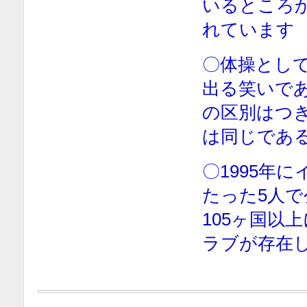
いるところ
れています
〇体操とし
出る笑いで
の区別はつ
は同じであ
〇1995年
たった5人
105ヶ国以
ラブが存在し