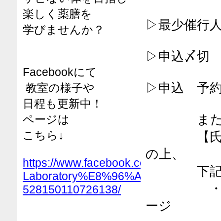
楽しく薬膳を
▷最少催行人
学びませんか？
▷申込〆切 
Facebookにて
▷申込 予
教室の様子や
日程も更新中！
また
ページは
こちら↓
【氏名・
の上、
https://www.facebook.com/Eating-
下記いず
Laboratory%E8%96%AC%E8%86%B
・Faceb
528150110726138/
ージ