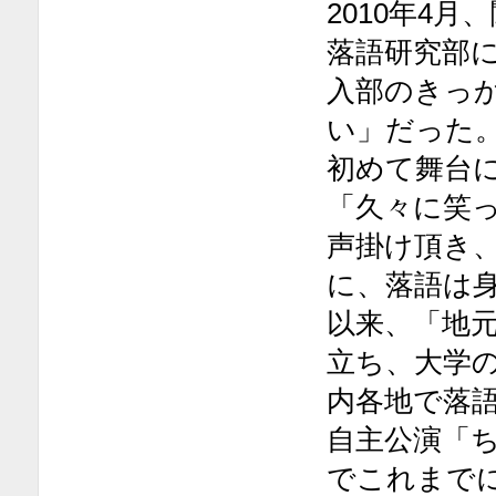
2010年4
落語研究部
入部のきっ
い」だった
初めて舞台
「久々に笑
声掛け頂き
に、落語は
以来、「地
立ち、大学
内各地で落
自主公演「
でこれまでに