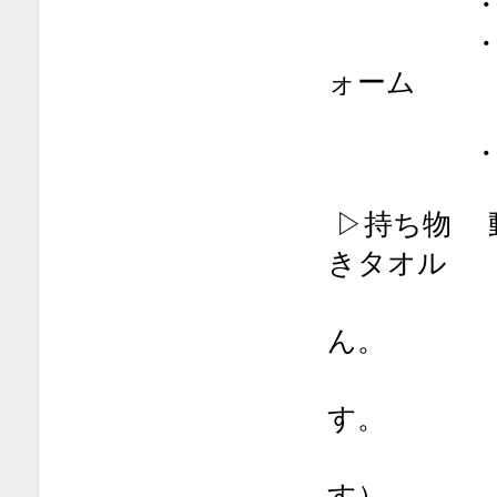
・LINE@
・ホーム
ォーム
・メール ko
▷持ち物 
きタオル
（笑いヨ
ん。
スーツや
す。
基本動作
す）