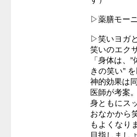
▷薬膳モー
▷笑いヨガ
笑いのエクサ
「身体は、”
きの笑い” 
神的効果は
医師が考案
身ともにス
おなかから
もよくなり
目指しましょ