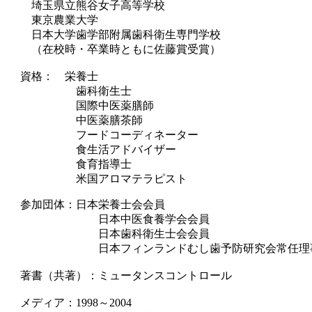
埼玉県立熊谷女子高等学校
東京農業大学
日本大学歯学部附属歯科衛生専門学校
（在校時・卒業時ともに佐藤賞受賞）
資格： 栄養士
歯科衛生士
国際中医薬膳師
中医薬膳茶師
フードコーディネーター
食生活アドバイザー
食育指導士
米国アロマテラピスト
参加団体：日本栄養士会会員
日本中医食養学会会員
日本歯科衛生士会会員
日本フィンランドむし歯予防研究会常任理
著書（共著）：ミュータンスコントロール
メディア：
1998
～
2004