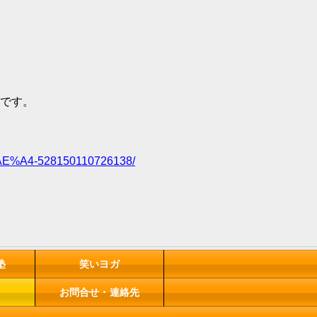
です。
AE%A4-528150110726138/
塾
笑いヨガ
お問合せ・連絡先