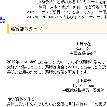
虫歯予防に効果のあるキシリトールを紹介
福岡・大阪・金沢・仙台 など各地方ＴＶ・
2005.8
テレビ朝日「いまどきごはん」 一億
2017年～2019年NHK「おひるのクローバー」
ng-
8%86%B3%E6%95%99%E5%AE%A4-
運営部スタッフ
土居かな
Kana Doi
中医薬膳指導員
2010年 “eat labo”に出会って以来、少しずつ薬膳を学
大好きな私にとって、薬膳は出会うべくして出会った知恵
美肌と健康のために、薬膳のお茶を研究中です。
井上恭子
Kyoko Inoue
中医薬膳指導員・看護師
“食が身体を作る”
身体に良いものを取りたいと薬膳に興味を持ち、その奥深