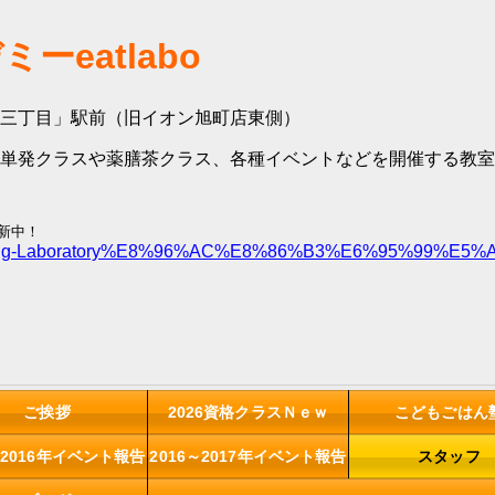
ーeatlabo
三丁目」駅前（旧イオン旭町店東側）
単発クラスや薬膳茶クラス、各種イベントなどを開催する教室
更新中！
/Eating-Laboratory%E8%96%AC%E8%86%B3%E6%95%99%E5%
ご挨拶
2026資格クラスＮｅｗ
こどもごはん
～2016年イベント報告
2016～2017年イベント報告
スタッフ