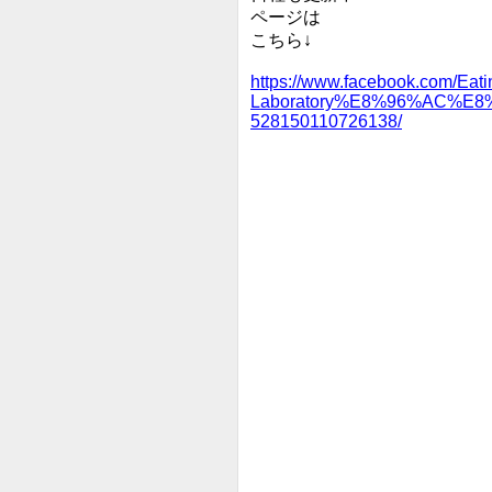
ページは
こちら↓
https://www.facebook.com/Eati
Laboratory%E8%96%AC%E
528150110726138/