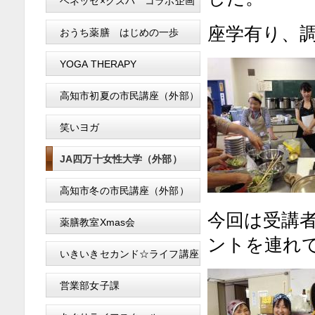
ベネッセ×クスパ コラボ企画
座学有り、
おうち薬膳 はじめの一歩
YOGA THERAPY
高知市初夏の市民講座（外部）
笑いヨガ
JA四万十女性大学（外部）
高知市冬の市民講座（外部）
今回は受講者
薬膳教室Xmas会
ントを連れ
いきいきセカンド☆ライフ講座
営業部女子課