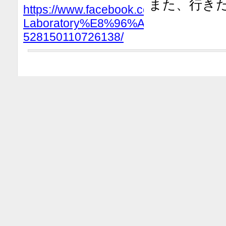
また、行きた
https://www.facebook.com/Eating-
Laboratory%E8%96%AC%E8%86%B
528150110726138/