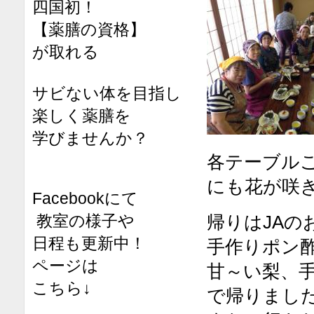
四国初！
【薬膳の資格】
が取れる
サビない体を目指し
楽しく薬膳を
学びませんか？
各テーブル
にも花が咲
Facebookにて
教室の様子や
帰りはJA
日程も更新中！
手作りポン
ページは
甘～い梨、
こちら↓
で帰りまし